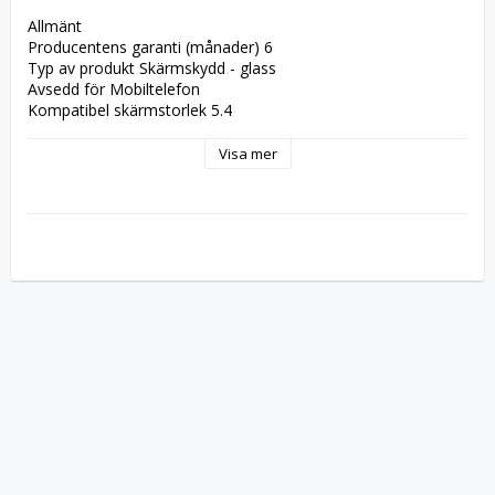
Allmänt
Producentens garanti (månader) 6
Typ av produkt Skärmskydd - glass
Avsedd för Mobiltelefon
Kompatibel skärmstorlek 5.4
Skydd Reptålig, fingeravtrycksresistent
Produktmaterial Asahi-glas
Visa mer
Färg Svart ram
Kompatibilitetsinformation
Designat för Apple iPhone 12 mini