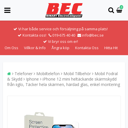
0
Vi har både service och försäljning på samma plats!
Kontakta oss!
019-675 40 40
info@bec.se
Vi bryr oss om er!
Om Oss
Villkor & Info
Ångra köp
Kontakta Oss
Hitta Hit
Telefoner
Mobiltelefon
Mobil Tillbehör
Mobil Fodral
& Skydd
Iphone
iPhone 12 mini heltäckande skärmskydd
från iiglo, Täcker hela skärmen, härdad glas, enkel montering